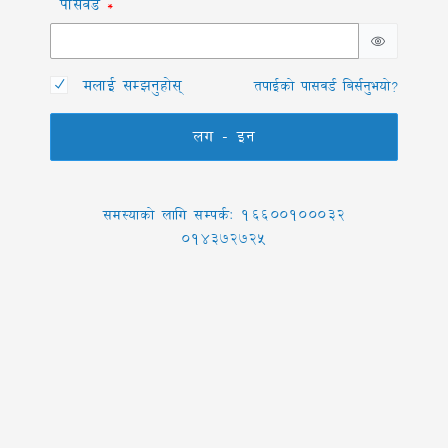
पासवर्ड
*
मलाई सम्झनुहोस्
तपाईको पासवर्ड बिर्सनुभयो?
लग - इन
समस्याको लागि सम्पर्क: 16600100032
014372725